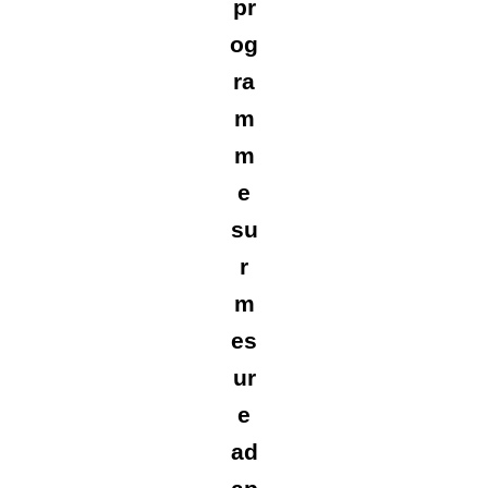
pr
og
ra
m
m
e
su
r
m
es
ur
e
ad