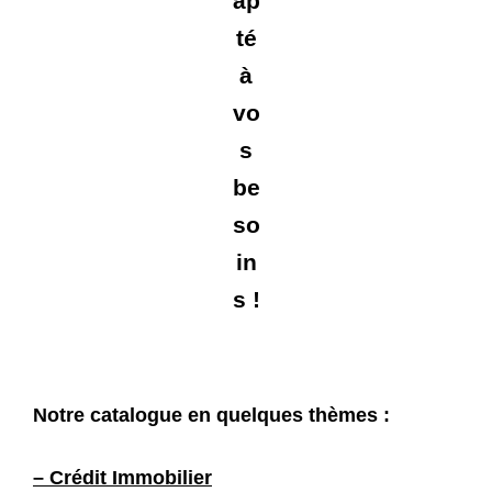
ap
té
à
vo
s
be
so
in
s !
Notre catalogue en quelques thèmes :
– Crédit Immobilier