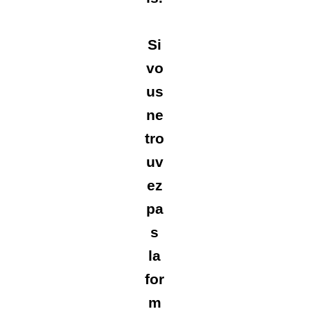
Si
vo
us
ne
tro
uv
ez
pa
s
la
for
m