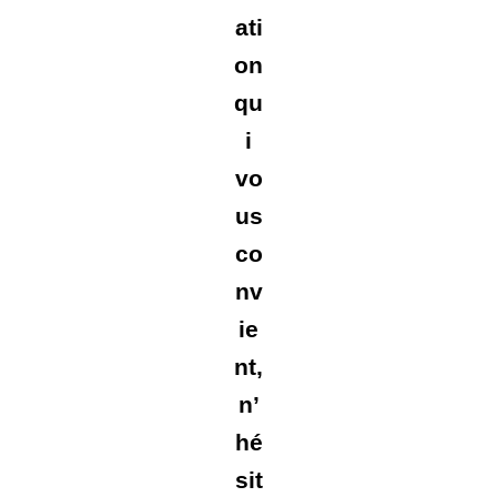
ati
on
qu
i
vo
us
co
nv
ie
nt,
n’
hé
sit