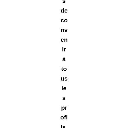
s
de
co
nv
en
ir
à
to
us
le
s
pr
ofi
ls.