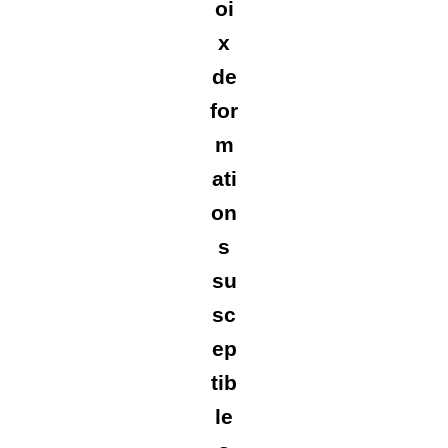
oi
x
de
for
m
ati
on
s
su
sc
ep
tib
le