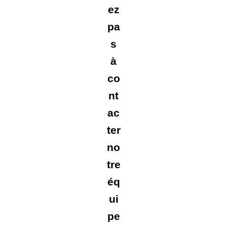
ez
pa
s
à
co
nt
ac
ter
no
tre
éq
ui
pe