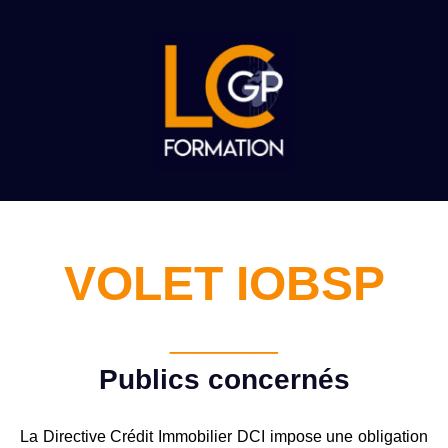
Aller
au
contenu
VOLET IOBSP
____
Publics concernés
La Directive Crédit Immobilier DCI impose une obligation