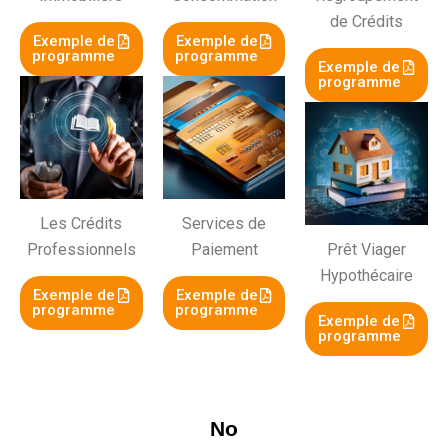
de Crédits
Exemple de
Exemple de
programme
programme
Exemple de
programme
Les Crédits
Services de
Professionnels
Paiement
Prêt Viager
Hypothécaire
Exemple de
Exemple de
programme
programme
Exemple de
programme
No