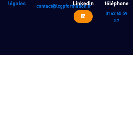
légales
Linkedin
téléphone
contact@lcgpformation.fr
01 42 65 59
57